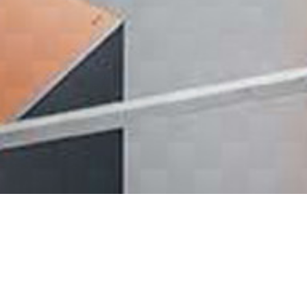
ENTDECKEN SIE UNSERE
BETRIEBSEINRICHTUNGSVIELFALT
WERKSTATT –
SCHRANKSYSTEME FÜR DAS
HANDWERK